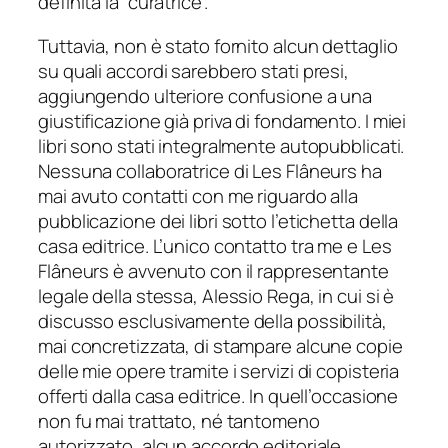
definita la “curatrice”.
Tuttavia, non è stato fornito alcun dettaglio
su quali accordi sarebbero stati presi,
aggiungendo ulteriore confusione a una
giustificazione già priva di fondamento. I miei
libri sono stati integralmente autopubblicati.
Nessuna collaboratrice di Les Flâneurs ha
mai avuto contatti con me riguardo alla
pubblicazione dei libri sotto l’etichetta della
casa editrice. L’unico contatto tra me e Les
Flâneurs è avvenuto con il rappresentante
legale della stessa, Alessio Rega, in cui si è
discusso esclusivamente della possibilità,
mai concretizzata, di stampare alcune copie
delle mie opere tramite i servizi di copisteria
offerti dalla casa editrice. In quell’occasione
non fu mai trattato, né tantomeno
autorizzato, alcun accordo editoriale