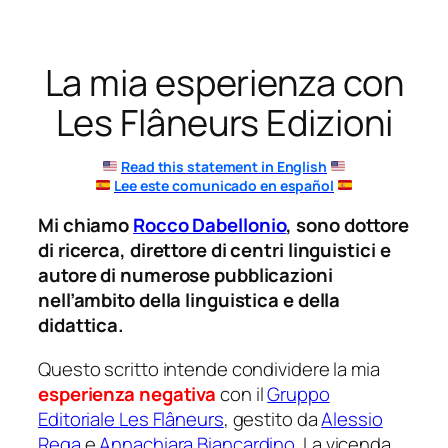
Vai
al
La mia esperienza con
contenuto
Les Flâneurs Edizioni
Read this statement in English
Lee este comunicado en español
Mi chiamo
Rocco Dabellonio
, sono dottore
di ricerca, direttore di centri linguistici e
autore di numerose pubblicazioni
nell’ambito della linguistica e della
didattica.
Questo scritto intende condividere la mia
esperienza negativa
con il
Gruppo
Editoriale Les Flâneurs
, gestito da
Alessio
Rega
e
Annachiara Biancardino
. La vicenda